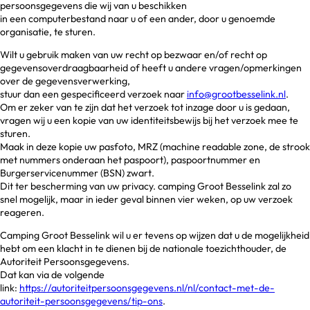
persoonsgegevens die wij van u beschikken
in een computerbestand naar u of een ander, door u genoemde
organisatie, te sturen.
Wilt u gebruik maken van uw recht op bezwaar en/of recht op
gegevensoverdraagbaarheid of heeft u andere vragen/opmerkingen
over de gegevensverwerking,
stuur dan een gespecificeerd verzoek naar
info@grootbesselink.nl
.
Om er zeker van te zijn dat het verzoek tot inzage door u is gedaan,
vragen wij u een kopie van uw identiteitsbewijs bij het verzoek mee te
sturen.
Maak in deze kopie uw pasfoto, MRZ (machine readable zone, de strook
met nummers onderaan het paspoort), paspoortnummer en
Burgerservicenummer (BSN) zwart.
Dit ter bescherming van uw privacy. camping Groot Besselink zal zo
snel mogelijk, maar in ieder geval binnen vier weken, op uw verzoek
reageren.
Camping Groot Besselink wil u er tevens op wijzen dat u de mogelijkheid
hebt om een klacht in te dienen bij de nationale toezichthouder, de
Autoriteit Persoonsgegevens.
Dat kan via de volgende
link:
https://autoriteitpersoonsgegevens.nl/nl/contact-met-de-
autoriteit-persoonsgegevens/tip-ons
.