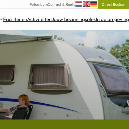
Fotoalbum
Contact & Route
Direct Boeken
Faciliteiten
Activiteiten
Jouw bezinningsplek
In de omgeving