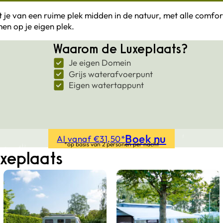
t je van een ruime plek midden in de natuur, met alle comfor
en op je eigen plek.
Waarom de Luxeplaats?
Je eigen Domein
Grijs waterafvoerpunt
Eigen watertappunt
Boek nu
Al vanaf €31,50*
*op basis van 2 personen per nacht
uxeplaats