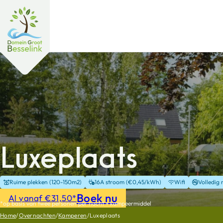
Luxeplaats
Ruime plekken (120-150m2)
16A stroom (€0,45/kWh)
Wifi
Volledig 
Boek nu
Al vanaf €31,50*
*op basis van twee personen per nacht + kampeermiddel
Home
/
Overnachten
/
Kamperen
/
Luxeplaats