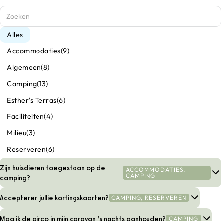
Alles
Accommodaties
(9)
Algemeen
(8)
Camping
(13)
Esther's Terras
(6)
Faciliteiten
(4)
Milieu
(3)
Reserveren
(6)
Zijn huisdieren toegestaan op de
ACCOMMODATIES,
CAMPING
camping?
Accepteren jullie kortingskaarten?
CAMPING, RESERVEREN
Op onze
campingplaatsen
is
maximaal één huisdier per plek
toegestaan.
In onze
vakantiewoningen
zijn
honden helaas niet toegestaan
.
Mag ik de airco in mijn caravan ’s nachts aanhouden?
CAMPING
Kortingskaarten zoals
ACSI
,
NKC
,
SVR
of
ANWB CKE
geven bij ons