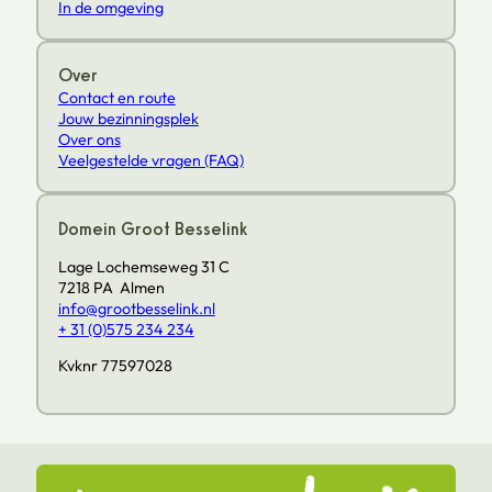
In de omgeving
Over
Contact en route
Jouw bezinningsplek
Over ons
Veelgestelde vragen (FAQ)
Domein Groot Besselink
Lage Lochemseweg 31 C
7218 PA Almen
info@grootbesselink.nl
+ 31 (0)575 234 234
Kvknr 77597028